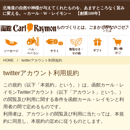
北海道の自然や神様が与えてくれたものを、あますところなく旨み
に変える。～カール・W・レイモン～ 【創業100年】
函館カール・レイモ
ものづくりとは、ごまかしがないこと。
ンとは
買い物
ハム・
無塩せき・
ギフト
ソーセージ
サラミ
かご
ベーコン
その他
HOME
twitterアカウント利用規約
twitterアカウント利用規約
この規約（以下「本規約」という。）は、函館カール・レ
イモンTwitterアカウント（以下「アカウント」という。）
の閲覧及び利用に関する条件を函館カール・レイモンと利
用者の間で定めるものです。
利用者は、アカウントの閲覧及び利用に当たっては、本規
約に同意し、本規約の定めに従うものとします。