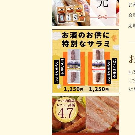
お
会
定
お
ご
た