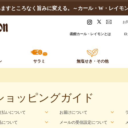
ますところなく旨みに変える。～カール・W・レイモン～
お
函館カール・レイモンとは
ロ
。
ン
サラミ
無塩せき・
その他
ショッピングガイド
支払いについて
お届けについて
品について
メールの受信設定について