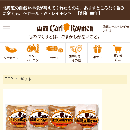
北海道の自然や神様が与えてくれたものを、あますところなく旨み
に変える。〜カール・W・レイモン〜 【創業100年】
函館カール・レイモ
ンとは
ものづくりとは、ごまかしがないこと。
買い物
ハム・
無塩せき・
ギフト
ソーセージ
サラミ
かご
ベーコン
その他
TOP
ギフト