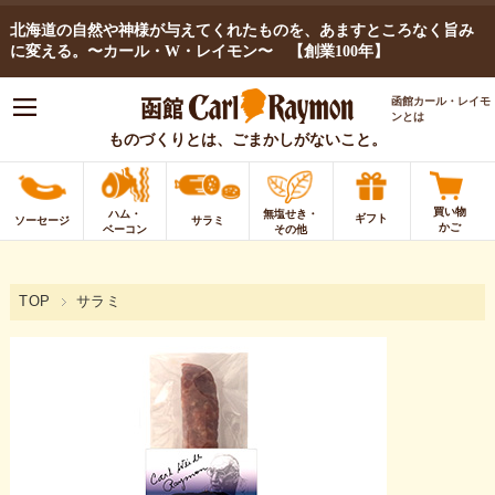
北海道の自然や神様が与えてくれたものを、あますところなく旨み
に変える。〜カール・W・レイモン〜 【創業100年】
函館カール・レイモ
ンとは
ものづくりとは、ごまかしがないこと。
買い物
ハム・
無塩せき・
ギフト
ソーセージ
サラミ
かご
ベーコン
その他
TOP
サラミ