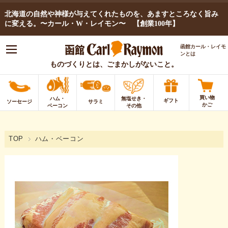
北海道の自然や神様が与えてくれたものを、あますところなく旨み
に変える。〜カール・W・レイモン〜 【創業100年】
函館カール・レイモ
ンとは
ものづくりとは、ごまかしがないこと。
買い物
ハム・
無塩せき・
ギフト
ソーセージ
サラミ
かご
ベーコン
その他
TOP
ハム・ベーコン