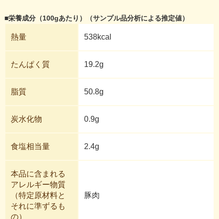
■栄養成分（100gあたり）（サンプル品分析による推定値）
熱量
538kcal
たんぱく質
19.2g
脂質
50.8g
炭水化物
0.9g
食塩相当量
2.4g
本品に含まれる
アレルギー物質
（特定原材料と
豚肉
それに準ずるも
の）